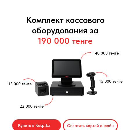
Комплект кассового
оборудования за
190 000 тенге
140 000 тенге
15 000 тенге
15 000 тенге
22 000 тенге
Каталог товаров
Купить в Kaspi.kz
Оплатить картой онлайн