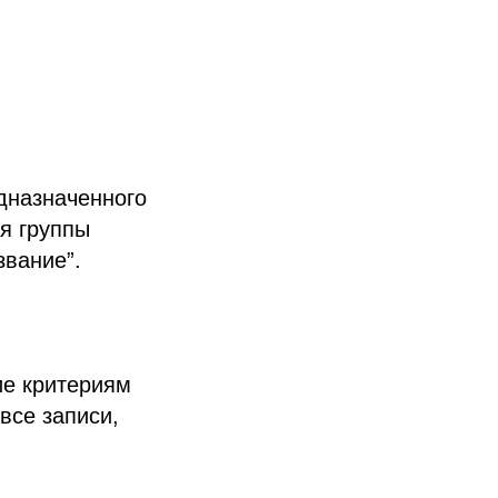
едназначенного
ся группы
звание”.
ие критериям
все записи,