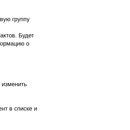
овую группу
актов. Будет
формацию о
ы изменить
нт в списке и