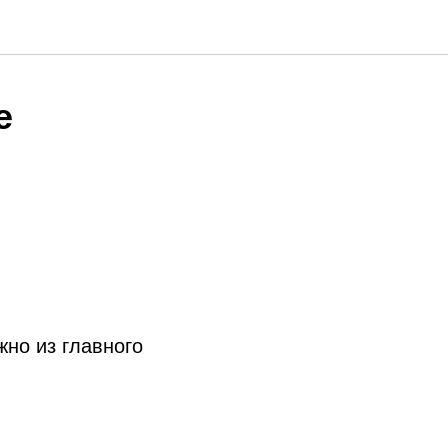
е
но из главного