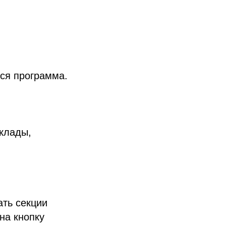
тся программа.
склады,
ать секции
на кнопку