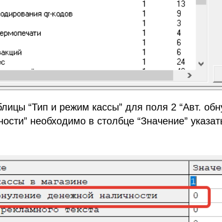
блицы “Тип и режим кассы” для поля 2 “Авт. об
ости” необходимо в столбце “Значение” указать