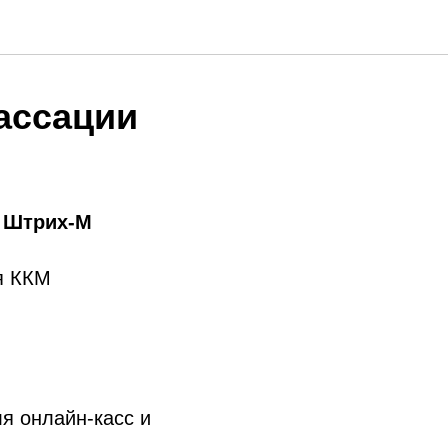
ассации
М Штрих-М
я ККМ
я онлайн-касс и