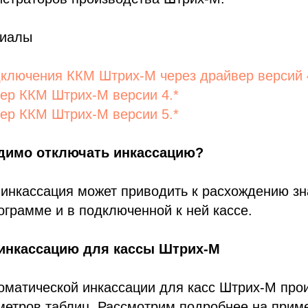
риалы
ключения ККМ Штрих-М через драйвер версий 
ер ККМ Штрих-М версии 4.*
ер ККМ Штрих-М версии 5.*
димо отключать инкассацию?
 инкассация может приводить к расхождению з
ограмме и в подключенной к ней кассе.
 инкассацию для кассы Штрих-М
оматической инкассации для касс Штрих-М про
етров таблиц. Рассмотрим подробнее на приме