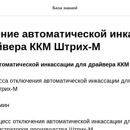
База знаний
ние автоматической инк
йвера ККМ Штрих-М
томатической инкассации для драйвера КК
сса отключения автоматической инкассации дл
трих-М
 мин
есс отключения автоматической инкассации дл
истраторов производства Штрих-М.