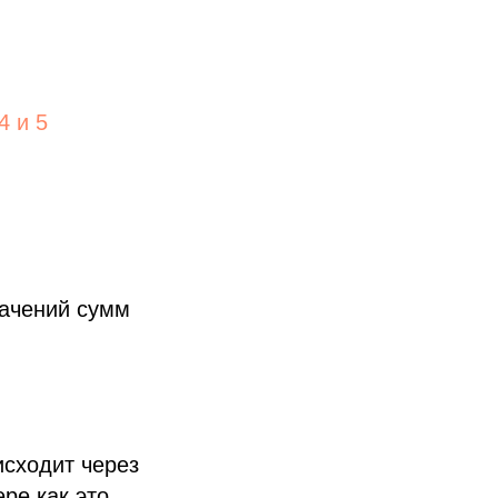
4 и 5
начений сумм
исходит через
ре как это