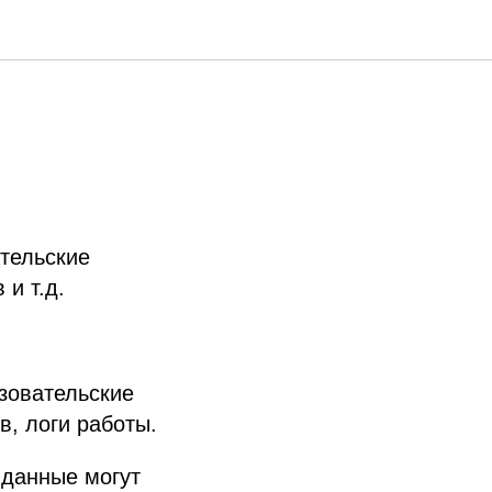
ательские
и т.д.
ьзовательские
в, логи работы.
 данные могут