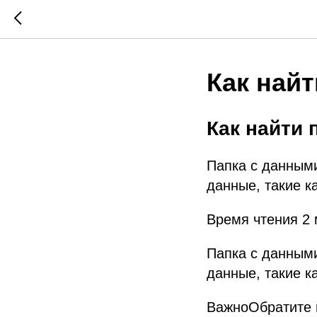
Как най
Как найти 
Папка с данными
данные, такие к
Время чтения 2
Папка с данными
данные, такие к
ВажноОбратите в