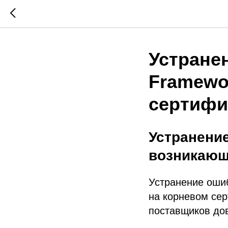
Устране
Framewo
сертифи
Устранение
возникающ
Устранение ошиб
на корневом сер
поставщиков дов