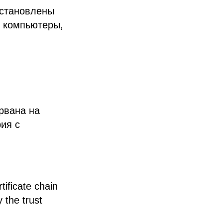
установлены
о компьютеры,
рвана на
ия с
rtificate chain
 the trust