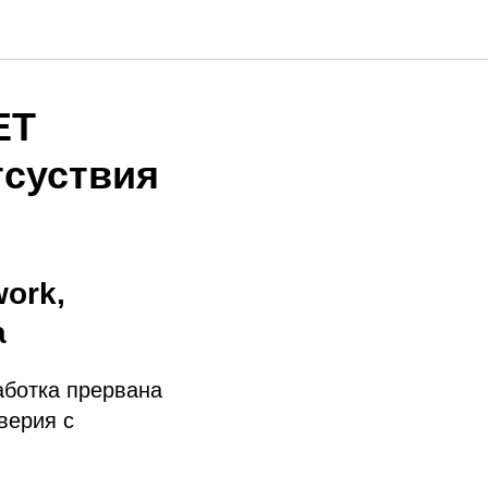
ET
тсуствия
ork,
а
аботка прервана
верия с