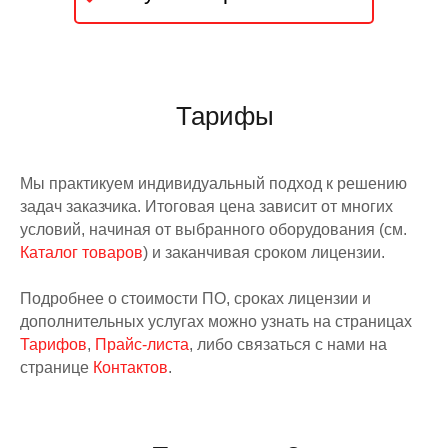
Тарифы
Мы практикуем индивидуальный подход к решению
задач заказчика. Итоговая цена зависит от многих
условий, начиная от выбранного оборудования (см.
Каталог товаров
) и заканчивая сроком лицензии.
ПОДДЕРЖКА
ГЛАВНОЕ
База знаний
Блог
Подробнее о стоимости ПО, сроках лицензии и
FAQ (вопросы/
Скачать
дополнительных услугах можно узнать на страницах
ответы)
Тарифы
Тарифов
,
Прайс-листа
, либо связаться с нами на
Поддержка
пользователей
странице
Контактов
.
ВОЗМОЖНОСТИ
О НАС
Для магазина
Команда NeXT