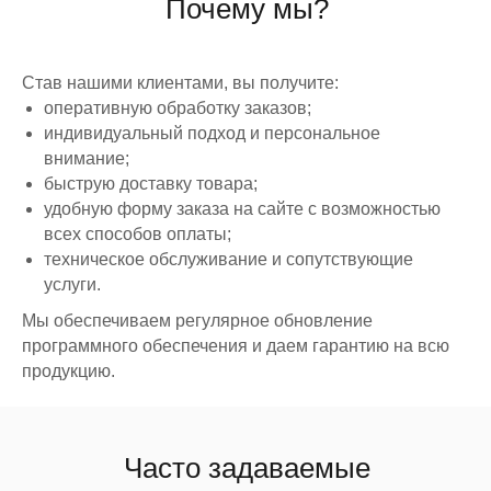
Почему мы?
Для кафе и ресторанов
Реквизиты
Отзывы
ПОЛЕЗНОЕ
ДЛЯ
Став нашими клиентами, вы получите:
ПАРТНЕРОВ
оперативную обработку заказов;
Партнеры
Стать
Франшиза
индивидуальный подход и персональное
партнером
Скачать шаблоны
внимание;
Скриншоты
быструю доставку товара;
удобную форму заказа на сайте с возможностью
всех способов оплаты;
техническое обслуживание и сопутствующие
+7 (701) 954-00-11
г. Шымкент ,
услуги.
улица
Отдел заботы о
клиентах
Валиханова
Мы обеспечиваем регулярное обновление
215В/1.
info@nextmarket.kz
+7 (707) 662-10-00
программного обеспечения и даем гарантию на всю
Контактный центр
продукцию.
Оплата и доставка
Оплата картой
онлайн
Договор оферты
Часто задаваемые
Политика конфиденциальности