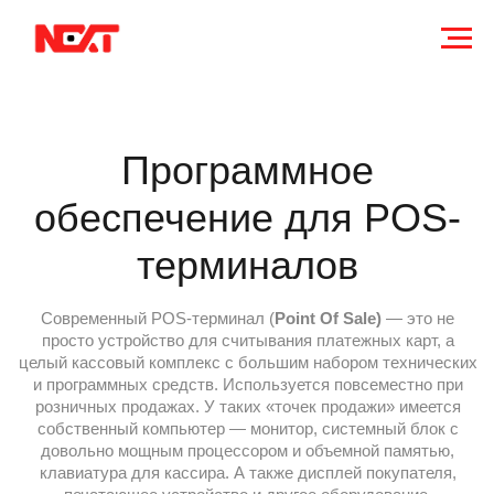
Программное
обеспечение для POS-
терминалов
Современный POS-терминал (
Point Of Sale)
— это не
просто устройство для считывания платежных карт, а
целый кассовый комплекс с большим набором технических
и программных средств. Используется повсеместно при
розничных продажах. У таких «точек продажи» имеется
собственный компьютер — монитор, системный блок с
довольно мощным процессором и объемной памятью,
клавиатура для кассира. А также дисплей покупателя,
печатающее устройство и другое оборудование.
В подавляющем большинстве терминалы POS
поставляются без установленного софта. Компания NeXT
продает и устанавливает кассовые программы для них.
Предоставляемое ПО обладает обширным функционалом
как для кассовой работы, так и для управления складом,
отправки данных в фискальные органы, учета
маркированных товаров, оформления документов и т. д.