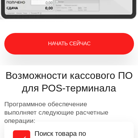
выполняет следующие расчетные
операции:
Поиск товара по
наименованию,
штрихкоду или другим
параметрам.
Формирование чека с
информацией о товарных
позициях и ценах, сумме,
скидках, налогах, акциях,
регистрационных данных
продавца, времени и
месте продажи.
Прием оплаты любым
способом (наличный,
безналичный, QR-код и т.
п.), в том числе